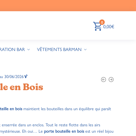
0
0,00
€
RATION BAR
VÊTEMENTS BARMAN
au 30/06/2026🍹
le en Bois
eille en bois
maintient les bouteilles dans un équilibre qui paraît
st enserrée dans un enclos. Tout le reste flotte dans les airs
 mystérieuse. Eh oui… Le
porte bouteille en bois
est un réel bijou