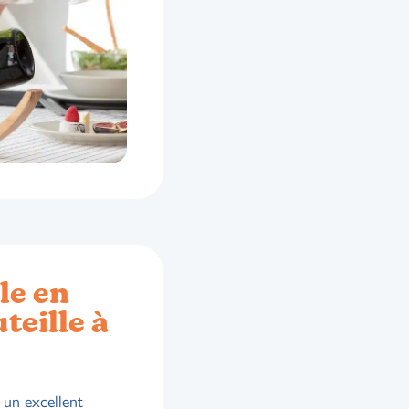
le en
teille à
 un excellent