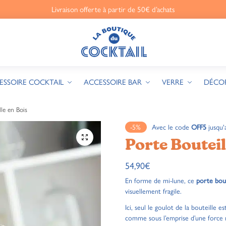
Livraison offerte à partir de 50€ d’achats
ESSOIRE COCKTAIL
ACCESSOIRE BAR
VERRE
DÉCO
lle en Bois
-5%
Avec le code
OFF5
jusqu'
🔍
Porte Bouteil
54,90
€
En forme de mi-lune, ce
porte bout
visuellement fragile.
Ici, seul le goulot de la bouteille e
comme sous l’emprise d’une force