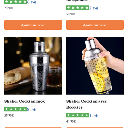
Inoxydable
6 avis
2 avis
74,90
€
54,90
€
Ajouter au panier
Ajouter au panier
Shaker Cocktail Inox
Shaker Cocktail avec
Recettes
8 avis
1 avis
59,90
€
41,90
€