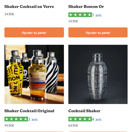
Shaker Cocktail en Verre
Shaker Boston Or
34,90
€
1 avis
54,90
€
Ajouter au panier
Ajouter au panier
Shaker Cocktail Original
Cocktail Shaker
3 avis
4 avis
44,90
€
64,90
€