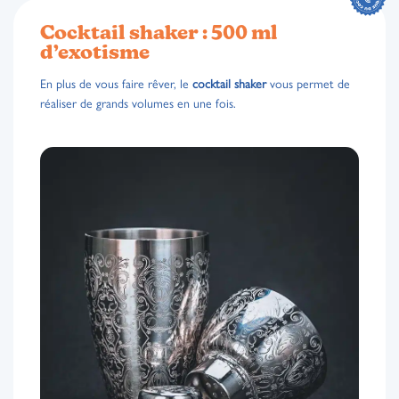
Cocktail shaker : 500 ml
d’exotisme
En plus de vous faire rêver, le
cocktail shaker
vous permet de
réaliser de grands volumes en une fois.