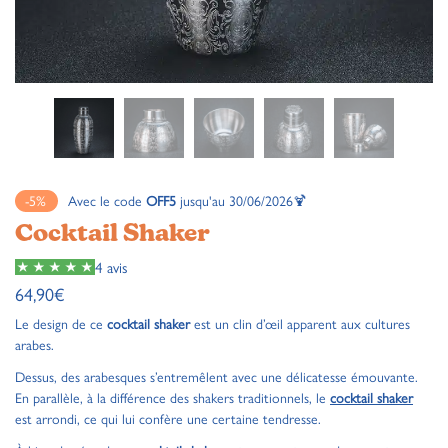
-5%
Avec le code
OFF5
jusqu'au 30/06/2026🍹
Cocktail Shaker
4 avis
64,90
€
Le design de ce
cocktail shaker
est un clin d’œil apparent aux cultures
arabes.
Dessus, des arabesques s’entremêlent avec une délicatesse émouvante.
En parallèle, à la différence des shakers traditionnels, le
cocktail shaker
est arrondi, ce qui lui confère une certaine tendresse.