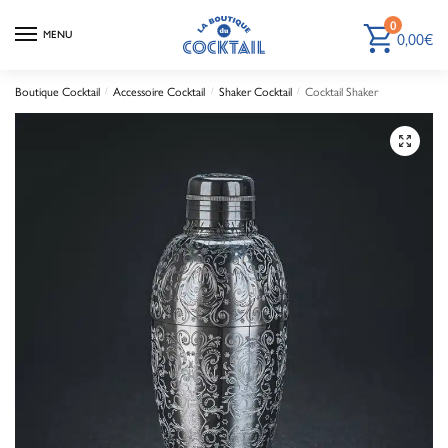
0
0,00
€
MENU
Boutique Cocktail
Accessoire Cocktail
Shaker Cocktail
Cocktail Shaker
/
/
/
🔍