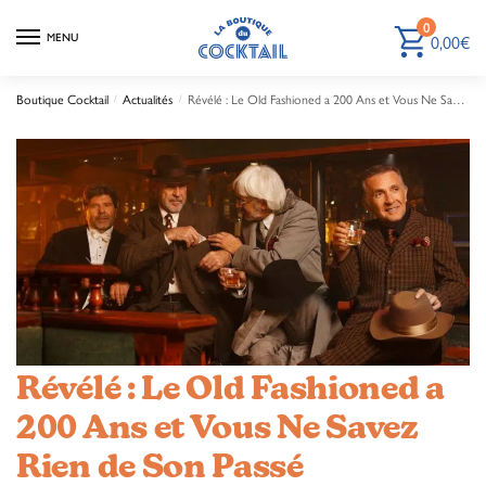
0
0,00
€
MENU
Boutique Cocktail
Actualités
Révélé : Le Old Fashioned a 200 Ans et Vous Ne Savez Rien de Son Passé Mystérieux !
/
/
Révélé : Le Old Fashioned a
200 Ans et Vous Ne Savez
Rien de Son Passé