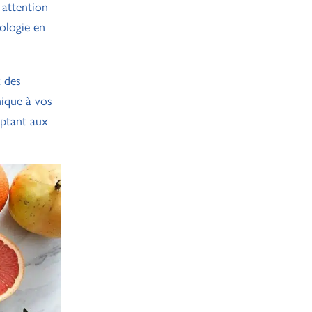
 attention
xologie en
x des
nique à vos
aptant aux