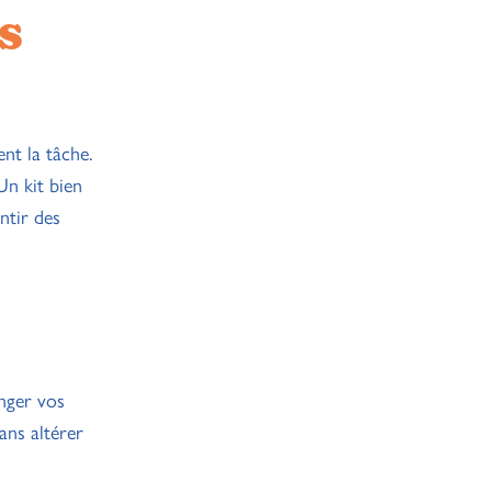
s
nt la tâche.
Un kit bien
ntir des
anger vos
ans altérer