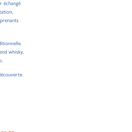
r échangé
tation,
rprenants
itionnelle.
end whisky,
o.
découverte.