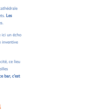
cathédrale
ets.
Les
s.
 ici un écho
e inventive
ité, ce lieu
illes
ce bar, c’est
a