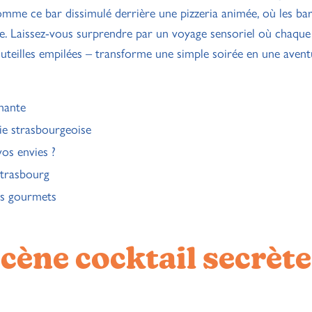
omme ce bar dissimulé derrière une pizzeria animée, où les b
e. Laissez-vous surprendre par un voyage sensoriel où chaque
outeilles empilées – transforme une simple soirée en une aven
enante
ie strasbourgeoise
vos envies ?
Strasbourg
les gourmets
cène cocktail secrète