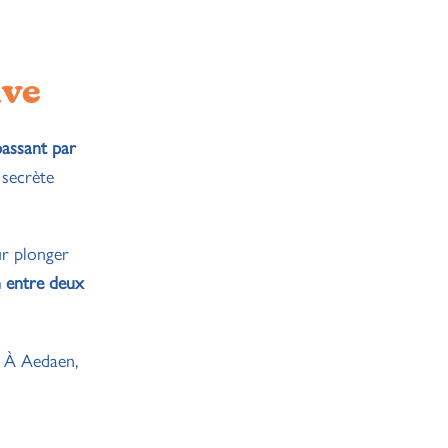
ive
passant par
 secrète
ur plonger
n entre deux
. À Aedaen,