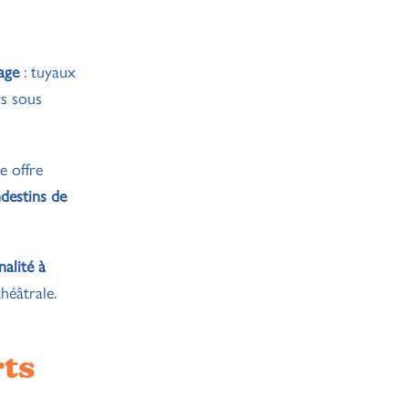
tage
: tuyaux
rs sous
e offre
ndestins de
nalité à
héâtrale.
rts