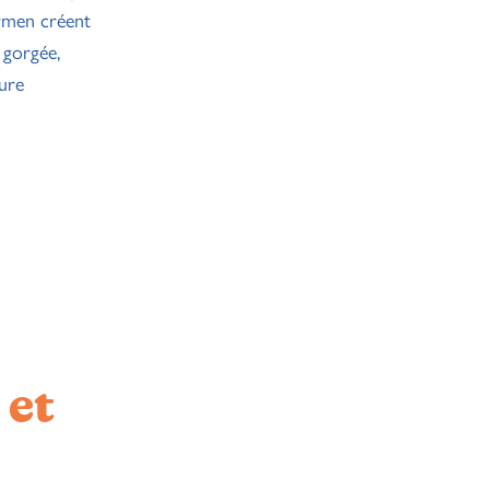
armen créent
 gorgée,
ture
 et