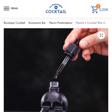
0
MENU
0,00
€
Boutique Cocktail
/
Accessoire Bar
/
Flacon Pulvérisateur
/
Pipette à Cocktail Tête de Mort
🔍