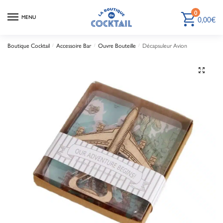
0
0,00
€
MENU
Boutique Cocktail
Accessoire Bar
Ouvre Bouteille
Décapsuleur Avion
/
/
/
🔍