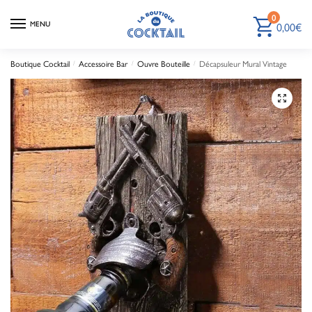
0
0,00
€
MENU
Boutique Cocktail
Accessoire Bar
Ouvre Bouteille
Décapsuleur Mural Vintage
/
/
/
🔍