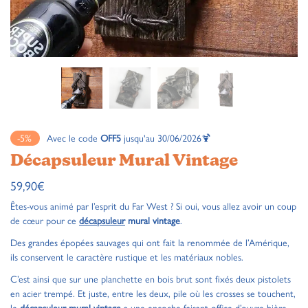
-5%
Avec le code
OFF5
jusqu'au 30/06/2026🍹
Décapsuleur Mural Vintage
59,90
€
Êtes-vous animé par l’esprit du Far West ? Si oui, vous allez avoir un coup
de cœur pour ce
décapsuleur
mural vintage
.
Des grandes épopées sauvages qui ont fait la renommée de l’Amérique,
ils conservent le caractère rustique et les matériaux nobles.
C’est ainsi que sur une planchette en bois brut sont fixés deux pistolets
en acier trempé. Et juste, entre les deux, pile où les crosses se touchent,
le
décapsuleur mural vintage
a une encoche faisant office d’ouvre-bière.