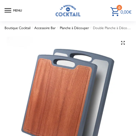
0
0,00
€
MENU
Boutique Cocktail
Accessoire Bar
Planche à Découper
Double Planche à Découper en Bois et en Acier Inoxydable
/
/
/
🔍