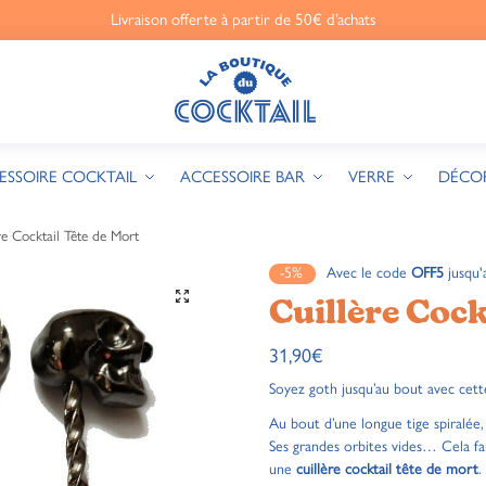
Livraison offerte à partir de 50€ d’achats
ESSOIRE COCKTAIL
ACCESSOIRE BAR
VERRE
DÉCO
re Cocktail Tête de Mort
-5%
Avec le code
OFF5
jusqu'
🔍
Cuillère Cock
31,90
€
Soyez goth jusqu’au bout avec cet
Au bout d’une longue tige spiralée
Ses grandes orbites vides… Cela fait
une
cuillère cocktail tête de mort
.