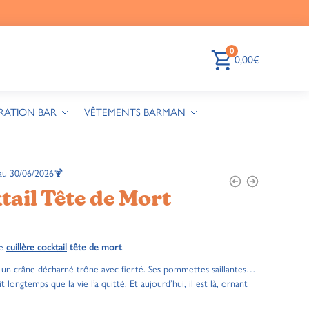
0
0,00
€
RATION BAR
VÊTEMENTS BARMAN
au 30/06/2026🍹
tail Tête de Mort
te
cuillère cocktail
tête de mort
.
, un crâne décharné trône avec fierté. Ses pommettes saillantes…
 longtemps que la vie l’a quitté. Et aujourd’hui, il est là, ornant