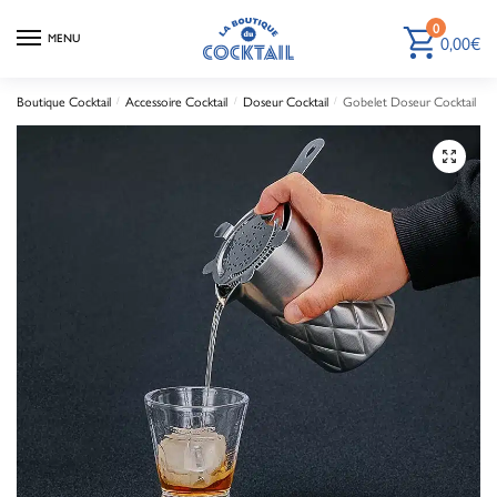
0
0,00
€
MENU
Boutique Cocktail
Accessoire Cocktail
Doseur Cocktail
Gobelet Doseur Cocktail
/
/
/
🔍