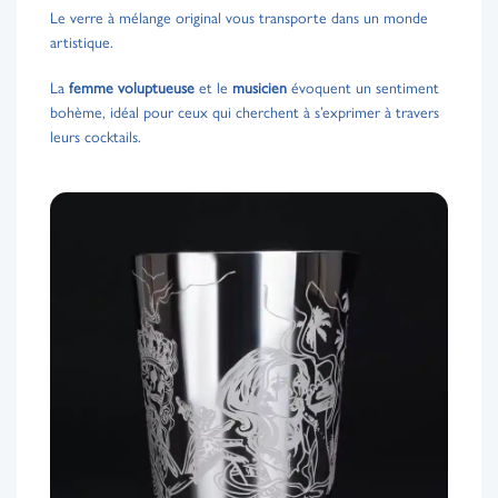
Le verre à mélange original vous transporte dans un monde
artistique.
La
femme voluptueuse
et le
musicien
évoquent un sentiment
bohème, idéal pour ceux qui cherchent à s’exprimer à travers
leurs cocktails.