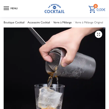
0
0,00
€
MENU
Boutique Cocktail
Accessoire Cocktail
Verre à Mélange
Verre à Mélange Original
/
/
/
🔍