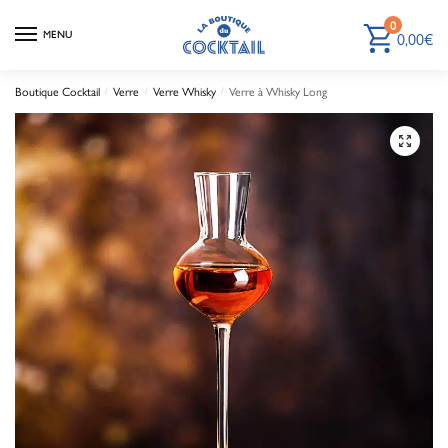
0
0,00
€
MENU
Boutique Cocktail
Verre
Verre Whisky
Verre à Whisky Long
/
/
/
🔍