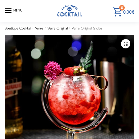
0
MENU
0,00
€
Boutique Cocktail
/
Verre
/
Verre Original
/
Verre Original Globe
🔍