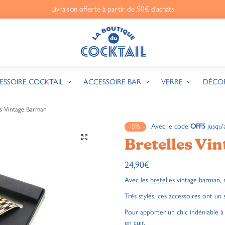
Livraison offerte à partir de 50€ d’achats
ESSOIRE COCKTAIL
ACCESSOIRE BAR
VERRE
DÉCO
es Vintage Barman
-5%
Avec le code
OFF5
jusqu'
🔍
Bretelles Vi
24,90
€
Avec les
bretelles
vintage barman, m
Très stylés, ces accessoires ont un 
Pour apporter un chic indéniable à 
en cuir.