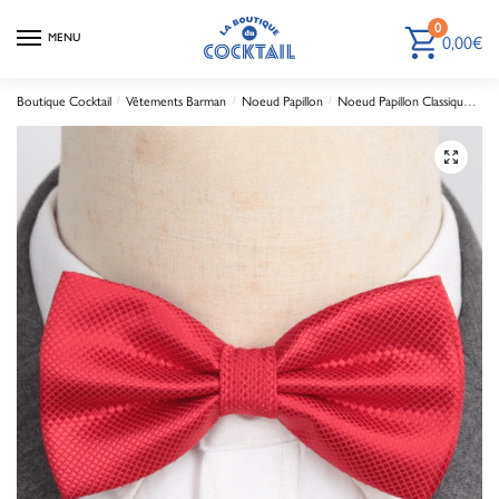
0
MENU
0,00
€
Boutique Cocktail
/
Vêtements Barman
/
Noeud Papillon
/
Noeud Papillon Classique
No
🔍