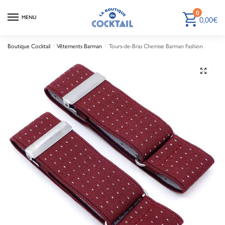
0
0,00
€
MENU
Boutique Cocktail
Vêtements Barman
Tours-de-Bras Chemise Barman Fashion
/
/
🔍