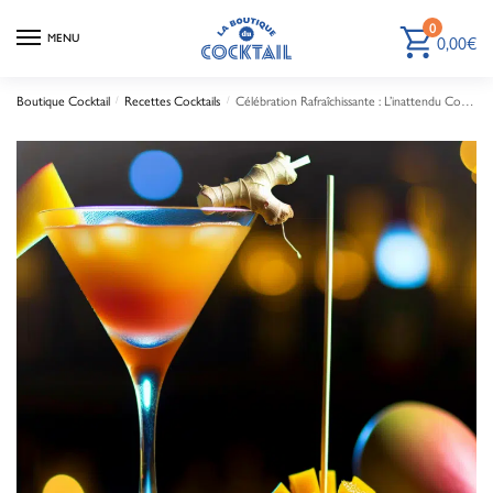
0
0,00
€
MENU
Boutique Cocktail
Recettes Cocktails
Célébration Rafraîchissante : L’inattendu Cosmopolitan à la Mangue et au Gingembre
/
/