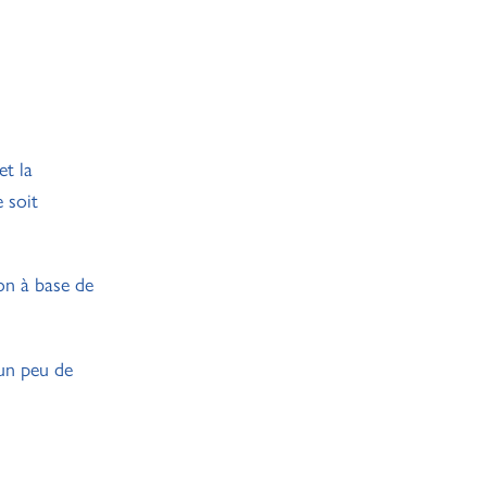
et la
 soit
ion à base de
 un peu de