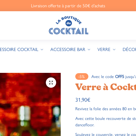
Livraison offerte à partir de 50€ d’achats
ESSOIRE COCKTAIL
ACCESSOIRE BAR
VERRE
DÉCO
-5%
Avec le code
OFF5
jusqu'
🔍
Verre à Cockt
31,90
€
Revivez la folie des années 80 en 
Avec cette boule recouverte de stra
dancefloor.
Soulevez le couvercle, versez le coc