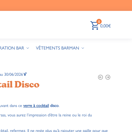
0
0,00
€
RATION BAR
VÊTEMENTS BARMAN
au 30/06/2026🍹
ail Disco
buvant dans ce
verre à cocktail
disco
.
ss, vous aurez l’impression d’être la reine ou le roi du
ktail, refermez. Il ne reste plus qu’à rajouter une paille pour que