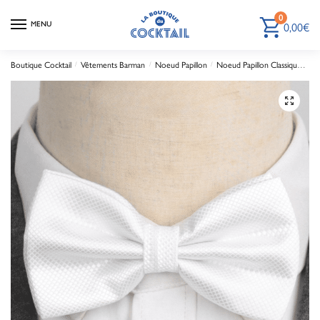
0
MENU
0,00
€
Boutique Cocktail
/
Vêtements Barman
/
Noeud Papillon
/
Noeud Papillon Classique
No
🔍