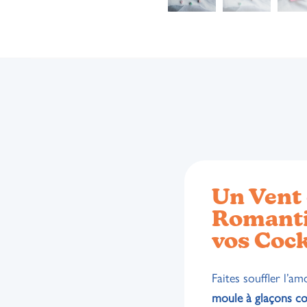
Un Vent
Romant
vos Cock
Faites souffler l’a
moule à glaçons c