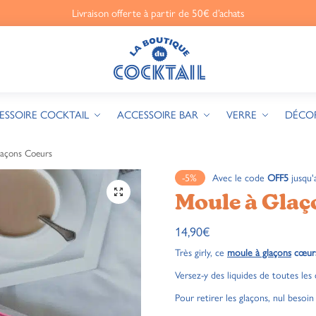
Livraison offerte à partir de 50€ d’achats
ESSOIRE COCKTAIL
ACCESSOIRE BAR
VERRE
DÉCO
laçons Coeurs
-5%
Avec le code
OFF5
jusqu'
🔍
Moule à Glaç
14,90
€
Très girly, ce
moule à glaçons
cœur
Versez-y des liquides de toutes les
Pour retirer les glaçons, nul besoin