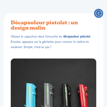
Décapsuleur pistolet : un
design malin
Glissez le capuchon dans l’encoche du
décapsuleur pistolet
.
Ensuite, appuyez sur la gâchette pour coincer la visière et
soulever. Simple, n’est-ce pas ?