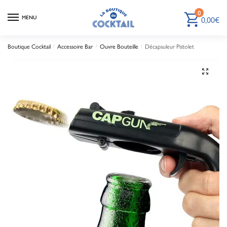
0
0,00
€
MENU
Boutique Cocktail
Accessoire Bar
Ouvre Bouteille
Décapsuleur Pistolet
/
/
/
🔍