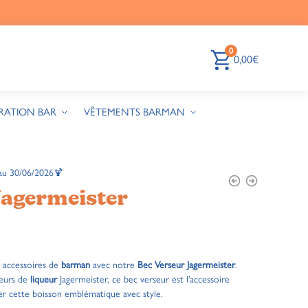
0
0,00
€
RATION BAR
VÊTEMENTS BARMAN
au 30/06/2026🍹
Jagermeister
s accessoires de
barman
avec notre
Bec Verseur Jagermeister
.
teurs de
liqueur
Jagermeister, ce bec verseur est l’accessoire
ter cette boisson emblématique avec style.