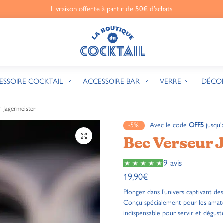
Livraison offerte à partir de 50€ d’achats
ESSOIRE COCKTAIL
ACCESSOIRE BAR
VERRE
DÉCO
 Jagermeister
-5%
Avec le code
OFF5
jusqu'
🔍
Bec Verseur 
9 avis
19,90
€
Plongez dans l’univers captivant de
Conçu spécialement pour les ama
indispensable pour servir et dégus