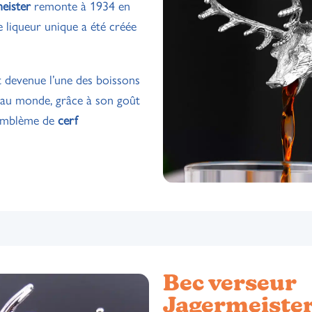
eister
remonte à 1934 en
 liqueur unique a été créée
st devenue l’une des boissons
s au monde, grâce à son goût
n emblème de
cerf
Bec verseur
Jagermeister