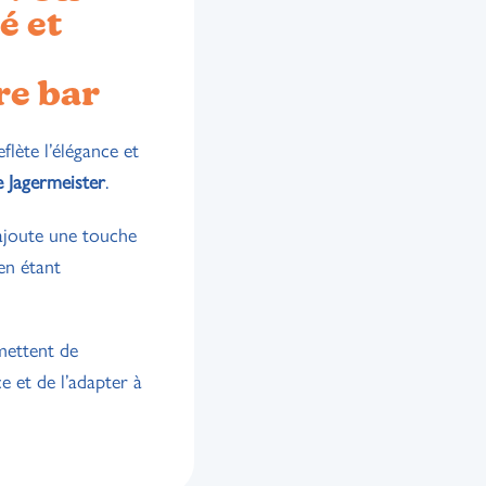
é et
re bar
flète l’élégance et
 Jagermeister
.
l ajoute une touche
 en étant
mettent de
e et de l’adapter à