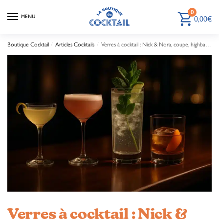
0
MENU
0,00
€
Boutique Cocktail
/
Articles Cocktails
/
Verres à cocktail : Nick & Nora, coupe, highball et rocks
Verres à cocktail : Nick &