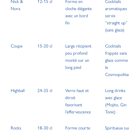
Nick &
12-15 cl
Forme en
Cocktails
Nora
cloche élégante
aromatiques
avec un bord
servis
fin
“straight up”
(sans glace)
Coupe
15-20 cl
Large récipient
Cocktails
peu profond
frappés sans
monté sur un
glace comme
long pied
le
Cosmopolitan
Highball
24-35 cl
Verre haut et
Long drinks
étroit
avec glace
favorisant
(Mojito, Gin
l’effervescence
Tonic)
Rocks
18-30 cl
Forme courte
Spiritueux sur