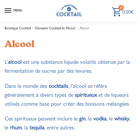
0
MENU
0,00
€
Boutique Cocktail
/
Glossaire Cocktail et Alcool
/
Alcool
Alcool
L’
alcool
est une substance liquide volatile obtenue par la
fermentation de sucres par des levures.
Dans le monde des
cocktails
, l’alcool se réfère
généralement à divers types de
spiritueux
et de liqueurs
utilisés comme base pour créer des boissons mélangées.
Ces spiritueux peuvent inclure le
gin
, la
vodka
, le
whisky
,
le
rhum
, la
tequila
, entre autres.