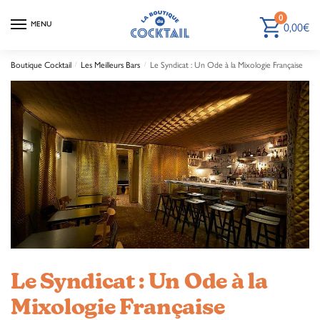
0
MENU
0,00
€
Boutique Cocktail
/
Les Meilleurs Bars
/
Le Syndicat : Un Ode à la Mixologie Française
Le Syndicat : Un Ode à la
Mixologie Française