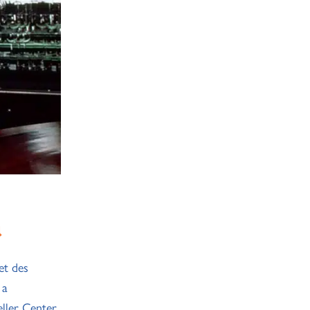
m
et des
 a
ller Center.