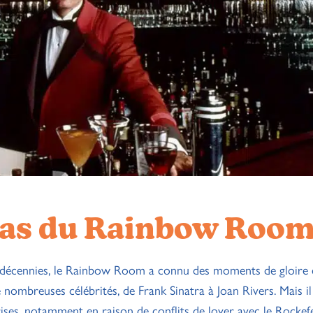
 Bas du Rainbow Roo
 décennies, le Rainbow Room a connu des moments de gloire 
 de nombreuses célébrités, de Frank Sinatra à Joan Rivers. Mais il
ses, notamment en raison de conflits de loyer avec le Rockefe