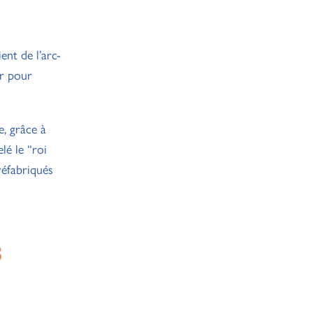
nt de l’arc-
ur pour
e, grâce à
lé le “roi
réfabriqués
s