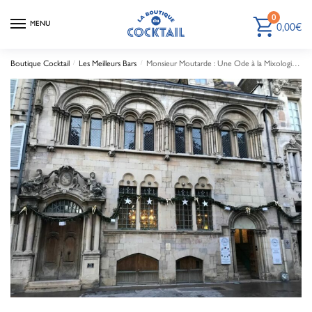
0
MENU
0,00
€
Boutique Cocktail
/
Les Meilleurs Bars
/
Monsieur Moutarde : Une Ode à la Mixologie dans un Univers Insolite