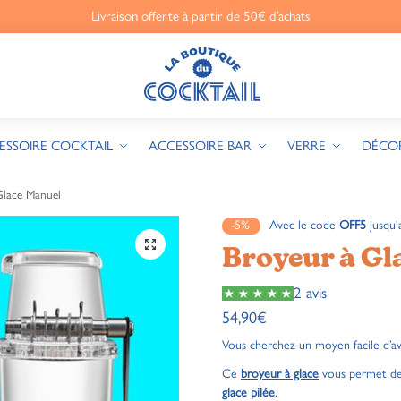
Livraison offerte à partir de 50€ d’achats
ESSOIRE COCKTAIL
ACCESSOIRE BAR
VERRE
DÉCO
Glace Manuel
-5%
Avec le code
OFF5
jusqu'
🔍
Broyeur à Gl
2 avis
54,90
€
Vous cherchez un moyen facile d’avo
Ce
broyeur à glace
vous permet de 
glace pilée
.