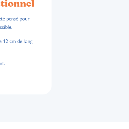
ctionnel
été pensé pour
sible.
ue 12 cm de long
nt.