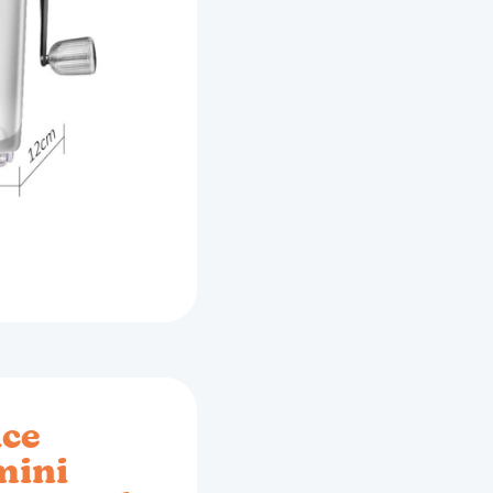
ace
mini