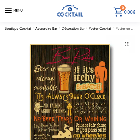
0
MENU
0,00
€
Boutique Cocktail
/
Accessoire Bar
/
Décoration Bar
/
Poster Cocktail
/
Poster en Kraft Règles de Bar
🔍