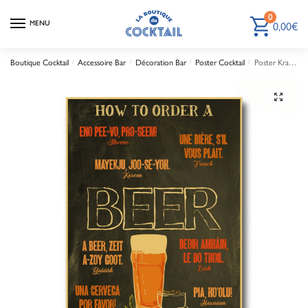
0
MENU
0,00
€
Boutique Cocktail
/
Accessoire Bar
/
Décoration Bar
/
Poster Cocktail
/
Poster Kraft How To Order a Beer
🔍