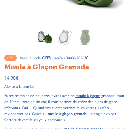
-5%
Avec le code
OFF5
jusqu'au 30/06/2026🍹
Moule à Glaçon Grenade
14,90
€
Alerte à la bombe !
Faites trembler de peur vos invités avec ce
moule à glaçon
grenade
. Haut
de 10 cm, large de six cm, il vous permet de créer des blocs de glace
effrayants. Oui… Quand vos clients verront leurs verres, ils n’en
reviendront pas. Grâce au
moule à glaçon grenade
, un engin explosif
flottera devant leurs yeux abasourdis.
Distinguez-vous de la masse avec ce
moule à glaçon grenade
de première