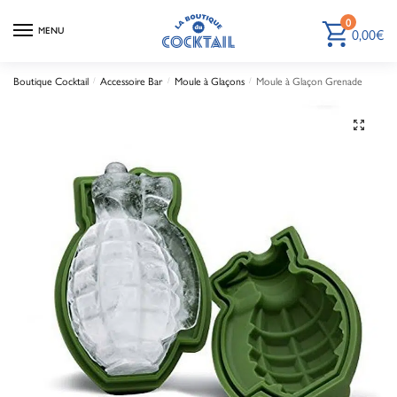
0
0,00
€
MENU
Boutique Cocktail
Accessoire Bar
Moule à Glaçons
Moule à Glaçon Grenade
/
/
/
🔍