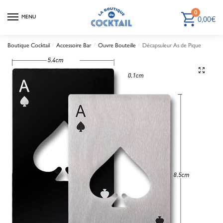
0
MENU
0,00
€
Boutique Cocktail
/
Accessoire Bar
/
Ouvre Bouteille
/
Décapsuleur As de Pique
🔍