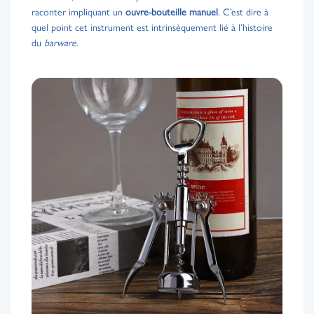
raconter impliquant un
ouvre-bouteille manuel
. C’est dire à
quel point cet instrument est intrinsèquement lié à l’histoire
du
barware
.