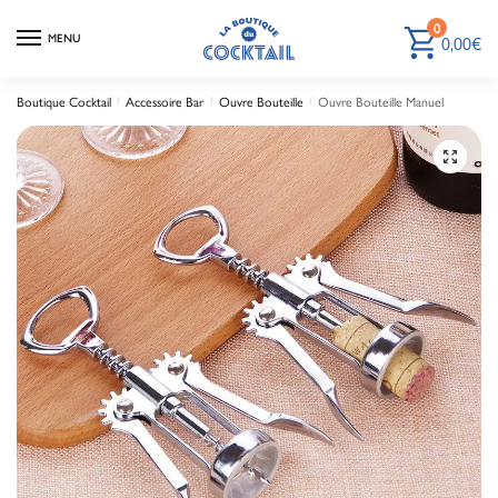
0
0,00
€
MENU
Boutique Cocktail
Accessoire Bar
Ouvre Bouteille
Ouvre Bouteille Manuel
/
/
/
🔍