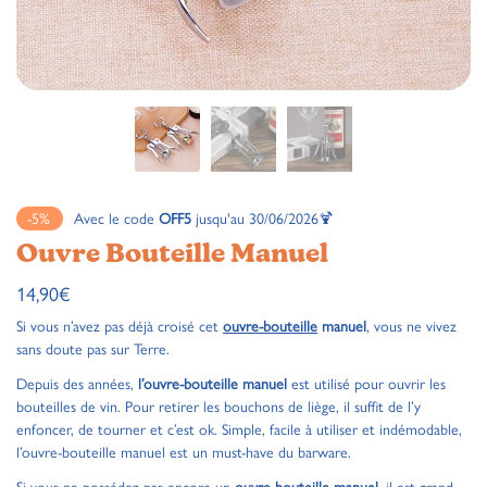
-5%
Avec le code
OFF5
jusqu'au 30/06/2026🍹
Ouvre Bouteille Manuel
14,90
€
Si vous n’avez pas déjà croisé cet
ouvre-bouteille
manuel
, vous ne vivez
sans doute pas sur Terre.
Depuis des années,
l’ouvre-bouteille manuel
est utilisé pour ouvrir les
bouteilles de vin. Pour retirer les bouchons de liège, il suffit de l’y
enfoncer, de tourner et c’est ok. Simple, facile à utiliser et indémodable,
l’ouvre-bouteille manuel est un must-have du barware.
Si vous ne possédez pas encore un
ouvre-bouteille manuel
, il est grand