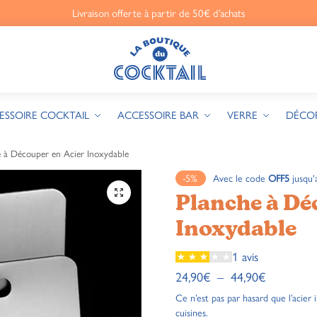
Livraison offerte à partir de 50€ d’achats
ESSOIRE COCKTAIL
ACCESSOIRE BAR
VERRE
DÉCO
e à Découper en Acier Inoxydable
-5%
Avec le code
OFF5
jusqu'
🔍
Planche à Dé
Inoxydable
1 avis
24,90
€
–
44,90
€
Ce n’est pas par hasard que l’acier
cuisines.