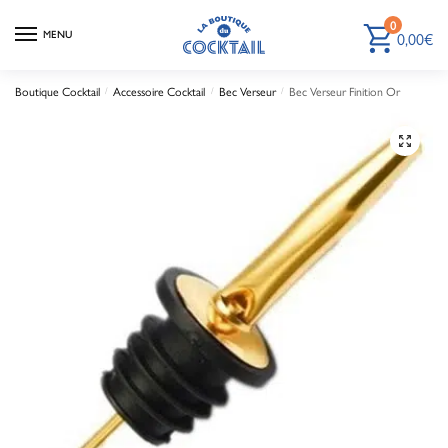
0
0,00
€
MENU
Boutique Cocktail
Accessoire Cocktail
Bec Verseur
Bec Verseur Finition Or
/
/
/
🔍