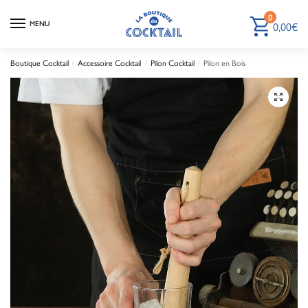
0
0,00
€
MENU
Boutique Cocktail
Accessoire Cocktail
Pilon Cocktail
Pilon en Bois
/
/
/
🔍