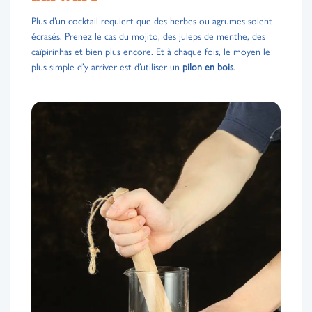
Plus d’un cocktail requiert que des herbes ou agrumes soient
écrasés. Prenez le cas du mojito, des juleps de menthe, des
caïpirinhas et bien plus encore. Et à chaque fois, le moyen le
plus simple d’y arriver est d’utiliser un
pilon en bois
.