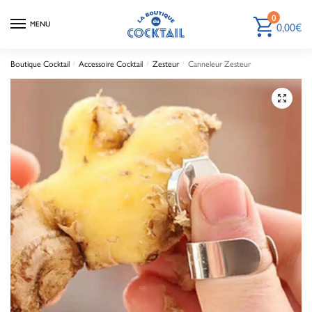
0
0,00
€
MENU
Boutique Cocktail
Accessoire Cocktail
Zesteur
Canneleur Zesteur
/
/
/
🔍