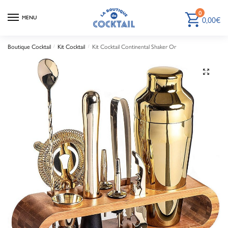
0
0,00
€
MENU
Boutique Cocktail
Kit Cocktail
Kit Cocktail Continental Shaker Or
/
/
🔍