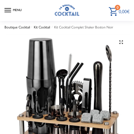
0
MENU
0,00
€
Boutique Cocktail
/
Kit Cocktail
/
Kit Cocktail Complet Shaker Boston Noir
🔍