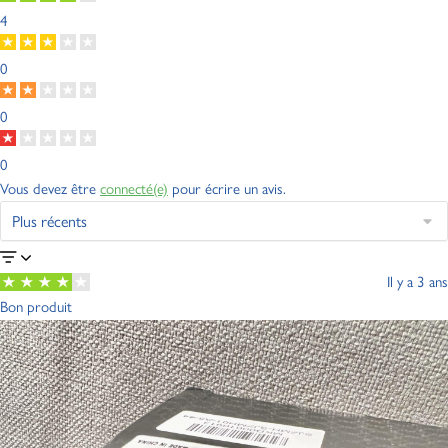
4
0
0
0
Vous devez être
connecté(e)
pour écrire un avis.
Il y a 3 ans
Bon produit