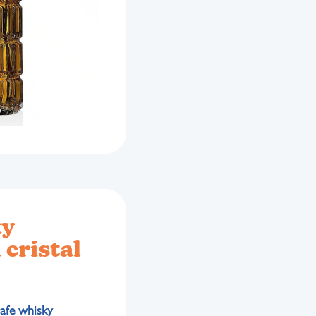
ky
cristal
afe whisky