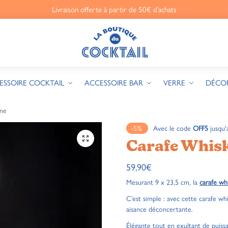
Livraison offerte à partir de 50€ d’achats
ESSOIRE COCKTAIL
ACCESSOIRE BAR
VERRE
DÉCO
ne
-5%
Avec le code
OFF5
jusqu'
🔍
Carafe Whis
59,90
€
Mesurant 9 x 23,5 cm, la
carafe wh
C’est simple : avec cette carafe w
aisance déconcertante.
Élégante tout en exultant de puiss