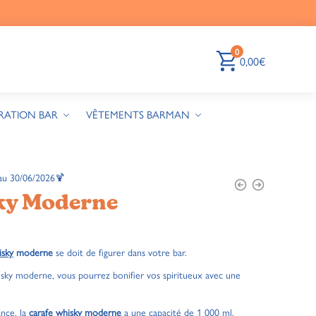
0
0,00
€
RATION BAR
VÊTEMENTS BARMAN
au 30/06/2026🍹
ky Moderne
isky
moderne
se doit de figurer dans votre bar.
hisky moderne, vous pourrez bonifier vos spiritueux avec une
ance, la
carafe whisky moderne
a une capacité de 1 000 ml.