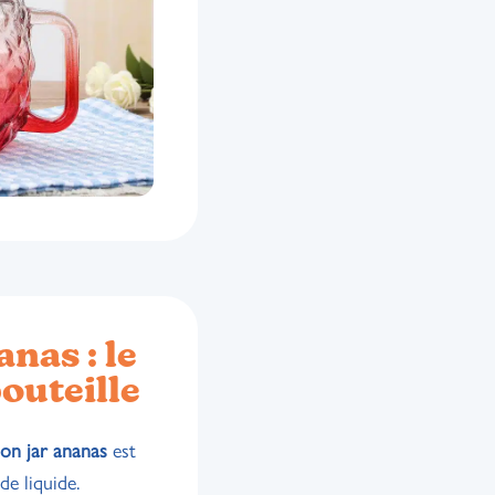
nas : le
outeille
on jar ananas
est
e liquide.