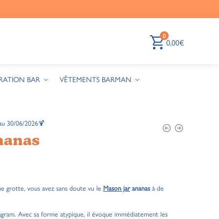
0
0,00
€
RATION BAR
VÊTEMENTS BARMAN
au 30/06/2026🍹
nanas
e grotte, vous avez sans doute vu le
Mason jar
ananas
à de
nstagram. Avec sa forme atypique, il évoque immédiatement les