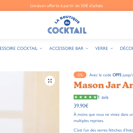
Livraison offerte à partir de 50€ d’achats
ESSOIRE COCKTAIL
ACCESSOIRE BAR
VERRE
DÉCO
-5%
Avec le code
OFF5
jusqu'
🔍
Mason Jar A
1 avis
39,90
€
À moins que vous ne viviez dans un
multiples reprises.
C’est l’un des verres fétiches d’I