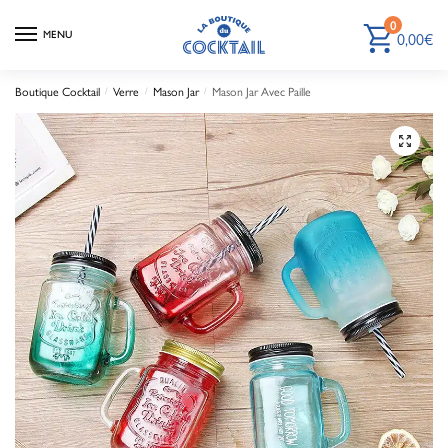
0
0,00
€
MENU
Boutique Cocktail
Verre
Mason Jar
Mason Jar Avec Paille
/
/
/
🔍