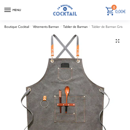
0
0,00
€
MENU
Boutique Cocktail
Vêtements Barman
Tablier de Barman
Tablier de Barman Gris
/
/
/
🔍