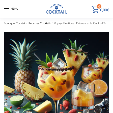
0
0,00
€
MENU
Boutique Cocktail
Recettes Cocktails
Voyage Exotique : Découvrez le Cocktail Tropical aux Baies de Goji et Rhum Épicé
/
/