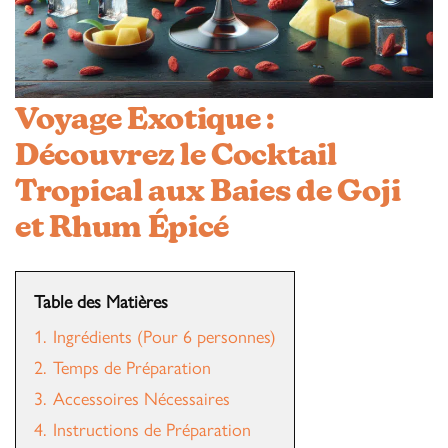
Voyage Exotique :
Découvrez le Cocktail
Tropical aux Baies de Goji
et Rhum Épicé
Table des Matières
1.
Ingrédients (Pour 6 personnes)
2.
Temps de Préparation
3.
Accessoires Nécessaires
4.
Instructions de Préparation