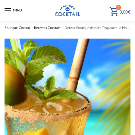
0
0,00
€
MENU
Boutique Cocktail
Recettes Cocktails
Détour Exotique dans les Tropiques: Le Mojito Reinventé avec du Rhum Épicé et de la Mangue
/
/