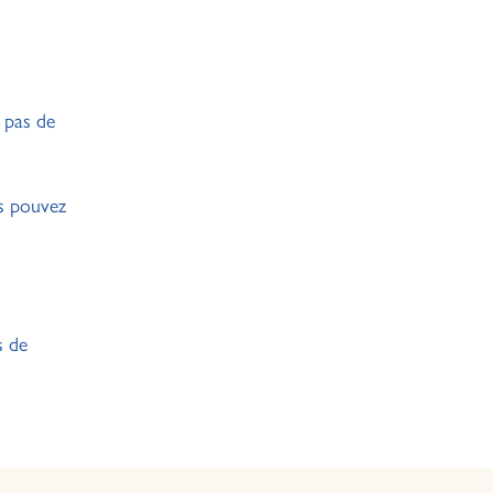
 pas de
us pouvez
s de