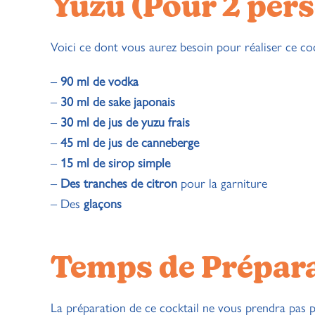
Yuzu (Pour 2 per
Voici ce dont vous aurez besoin pour réaliser ce coc
–
90 ml de vodka
–
30 ml de sake japonais
–
30 ml de jus de yuzu frais
–
45 ml de jus de canneberge
–
15 ml de sirop simple
–
Des tranches de citron
pour la garniture
– Des
glaçons
Temps de Prépara
La préparation de ce cocktail ne vous prendra pas p