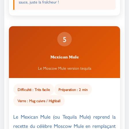
sauce, juste la fraîcheur !
5
Mexican Mule
Le Moscow Mule version tequila
Difficulté : Très facile
Préparation : 2 min
Verre : Mug cuivre / Highball
Le Mexican Mule (ou Tequila Mule) reprend la
recette du célèbre Moscow Mule en remplaçant