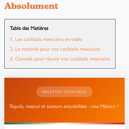
Absolument
Table des Matières
1.
Les cocktails mexicains en vidéo
2.
Le matériel pour vos cocktails mexicains
3.
Conseils pour réussir vos cocktails mexicains
RECETTES COCKTAILS
Tequila, mezcal et saveurs ensoleillées : viva México !