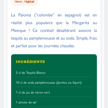
Verre : Highball
La Paloma (“colombe” en espagnol) est en
réalité plus populaire que la Margarita au
Mexique ! Ce cocktail désaltérant associe la
tequila au pamplemousse et au soda. Simple, frais
et parfait pour les journées chaudes.
INGRÉDIENTS
5 cl de Tequila Blanco
10 cl de soda pamplemousse (Jarritos ou Squirt)
1 cl de jus de citron vert
1 pincée de sel