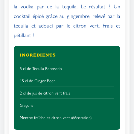
la vodka par de la tequila. Le résultat ? Un
cocktail épicé grâce au gingembre, relevé par la
tequila et adouci par le citron vert. Frais et
pétillant !
INGRÉDIENTS
5 cl de Tequila Reposado
15 cl de Ginger Beer
2 cl de jus de citron vert frais
Glaçons
Menthe fraîche et citron vert (décoration)