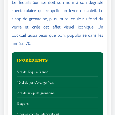
Le Tequila Sunrise doit son nom à son dégradé
spectaculaire qui rappelle un lever de soleil. Le
sirop de grenadine, plus lourd, coule au fond du
verre et crée cet effet visuel iconique. Un
cocktail aussi beau que bon, popularisé dans les
années 70.
INGRÉDIENTS
5 cl de Tequila Blanco
10 cl de jus d’orange frais
2 cl de sirop de grenadine
Glaçons
1 cerise cocktail (décoration)