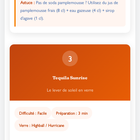
Astuce :
Pas de soda pamplemousse ? Utilisez du jus de
pamplemousse frais (8 cl) + eau gazeuse (4 cl) + sirop
d’agave (1 cl).
3
Tequila Sunrise
Le lever de soleil en verre
Difficulté : Facile
Préparation : 3 min
Verre : Highball / Hurricane