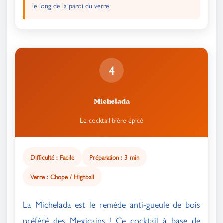
le long de la paroi du verre.
4
Michelada
Le cocktail bière épicé
Difficulté : Facile
Préparation : 3 min
Verre : Chope / Highball
La Michelada est le remède anti-gueule de bois
préféré des Mexicains ! Ce cocktail à base de