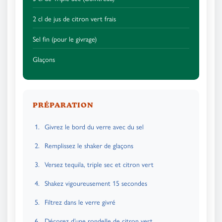
2 cl de jus de citron vert frais
Sel fin (pour le givrage)
Glaçons
PRÉPARATION
Givrez le bord du verre avec du sel
Remplissez le shaker de glaçons
Versez tequila, triple sec et citron vert
Shakez vigoureusement 15 secondes
Filtrez dans le verre givré
Décorez d’une rondelle de citron vert